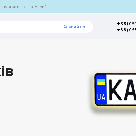
 замовити автономери?
+38(09
знайти
+38(09
ів
Топ продажі
Військові автоном
400 г
Докладні