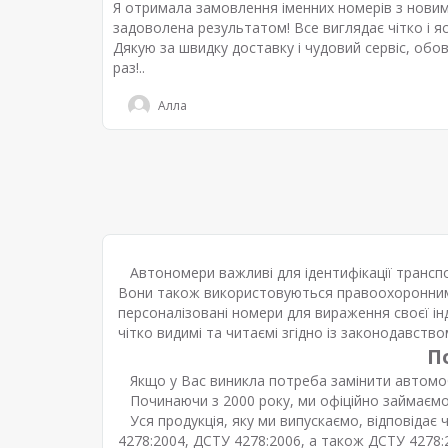
Я отримала замовлення іменних номерів з новим
задоволена результатом! Все виглядає чітко і яск
Дякую за швидку доставку і чудовий сервіс, обо
раз!..
Алла
Автономери важливі для ідентифікації транспор
Вони також використовуються правоохоронними
персоналізовані номери для вираження своєї ін
чітко видимі та читаємі згідно із законодавство
П
Якщо у Вас виникла потреба замінити автомобі
Починаючи з 2000 року, ми офіційно займаємося
Уся продукція, яку ми випускаємо, відповідає
4278:2004, ДСТУ 4278:2006, а також ДСТУ 4278: