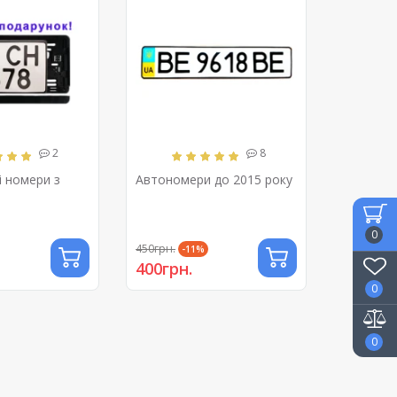
2
8
і номери з
Автономери до 2015 року
0
450грн.
-11%
400грн.
0
0