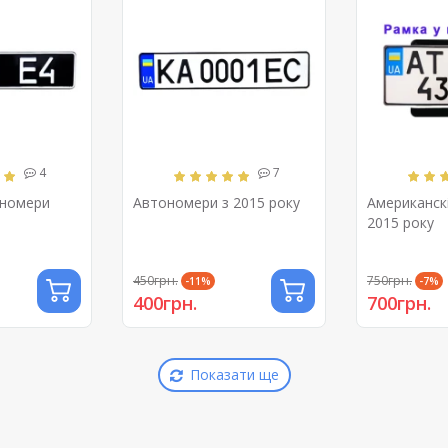
4
7
ономери
Автономери з 2015 року
Американск
2015 року
450грн.
750грн.
-11%
-7%
400грн.
700грн.
Показати ще