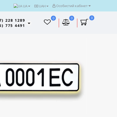
Особистий кабінет
UA
UAH
0
0
0
7) 228 1289
5) 775 4491
Топ продажів
в
ери
рн
"Американські" автономери з 2015 року
ше
700 грн (рамка у подарунок)
Докладніше