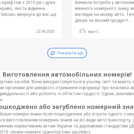
 шрифтом з 2015 рік і дуже
Виникла потреба у автономе
раво, якість відмінна.
іменного номерного знаку а
в'язково звернуся до вас ще
виглядає на моєму авто. Теп
Дякую за якісний продукт!..
22.06.2025
Іван С.
Показати ще
Виготовлення автомобільних номерів!
тних засобів. Вони використовуються в усьому світі та мають с
 органами для швидкого отримання інформації про власника ав
дивідуальності або роблять їх об'єктом гордості. Однак, важли
м.
ошкоджено або загублено номерний зна
льні номерні знаки після пошкодження або втрати одного з них
 виготовленням номерних знаків на всі види автотранспорту, у т
 чинним нормативним актам України та державним стандартам (Д
2019 «Знаки номерні транспортних засобів»).