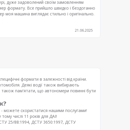
рі, дуже задоволений своїм замовленням
мер формату. Все прийшло швидко і бездоганно
ер моя машина виглядає стильно і оригінально.
21.06.2025
пецифічні формати в залежності від країни.
томобіля. Деякі водії також вибирають
во також пам'ятати, що автономери повинні бути
к?
 - можете скористатися нашими послугами!
ому числі 11 років для ДАІ!
СТУ 25/88:1994, ДСТУ 3650:1997, ДСТУ