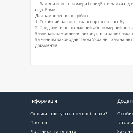
Замовити авто номери і придбати рамки під ї
службами.
Для замовлення потрібно:
1. Технічний паспорт транспортного засобу.
2. Пред'явити пошкоджений або номерний знак,
Зазвичай, замовлення виконується за декілька 
За чинним законодавством України - заміна ав
документів.
Інформація
Додат
Скільки коштують номерні знаки?
Особис
Про нас
Історі
Доставка та оплата
Заклад