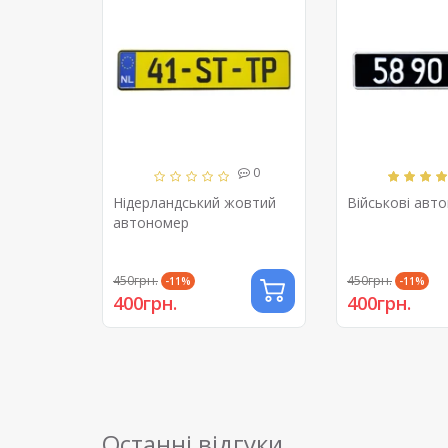
0
Нідерландський жовтий
Військові авт
автономер
450грн.
450грн.
-11%
-11%
400грн.
400грн.
Останні відгуки