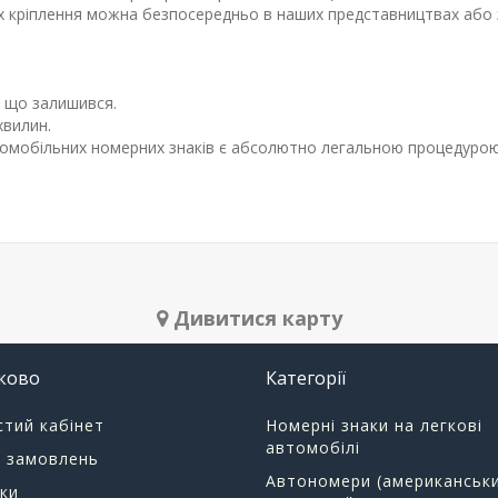
х кріплення можна безпосередньо в наших представництвах або 
 що залишився.
хвилин.
томобільних номерних знаків є абсолютно легальною процедурою 
Дивитися карту
ково
Категорії
тий кабінет
Номерні знаки на легкові
автомобілі
я замовлень
Автономери (американськи
ки