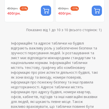
450грн.
450грн.
-11%
-11%
400грн.
400грн.
Показано від 1 до 10 з 10 (всього сторінок: 1)
Інформаційні та адресні таблички на будівлі
відіграють важливу роль у забезпеченні безпеки та
зручності пересування людей. Їх розташування та
зміст має відповідати міжнародним стандартам та
національним нормам. Інформаційні таблички
містять текстову, графічну або комбіновану
інформацію про різні аспекти діяльності будівлі, такі
як зони входу та виходу, номери поверхів,
інформація про пожежну безпеку та інші правила
недоторканності. Адресні таблички містять
інформацію про адресу будівлі, номери квартир,
офісів, кабінетів, під'їздів та інші навігаційні вказівки
для людей, які шукають певне місце. Також
важливо враховувати, що таблички повинні бути